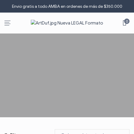
Envio gratis a todo AMBA en ordenes de más de $3
5
0.000
0