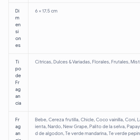
Di
6 × 17.5 cm
m
en
si
on
es
Ti
Citricas, Dulces & Variadas, Florales, Frutales, Mis
po
de
Fr
ag
an
cia
Fr
Bebe, Cereza frutilla, Chicle, Coco vainilla, Con
ag
ienta, Nardo, New Grape, Palito de la selva, Papa
an
d de algodon, Te verde mandarina, Te verde pepino, 