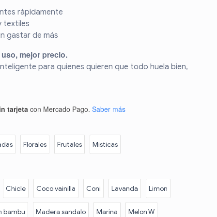
ntes rápidamente
 textiles
in gastar de más
uso, mejor precio.
 inteligente para quienes quieren que todo huela bien,
n tarjeta
con Mercado Pago.
Saber más
adas
Florales
Frutales
Misticas
Chicle
Coco vainilla
Coni
Lavanda
Limon
n bambu
Madera sandalo
Marina
Melon W