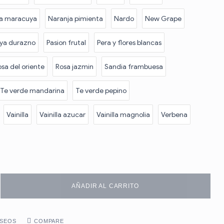
ja maracuya
Naranja pimienta
Nardo
New Grape
ya durazno
Pasion frutal
Pera y flores blancas
sa del oriente
Rosa jazmin
Sandia frambuesa
Te verde mandarina
Te verde pepino
Vainilla
Vainilla azucar
Vainilla magnolia
Verbena
AÑADIR AL CARRITO
ESEOS
COMPARE