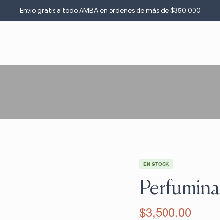
Envio gratis a todo AMBA en ordenes de más de $3
5
0.000
EN STOCK
Perfumina
$
3,500.00