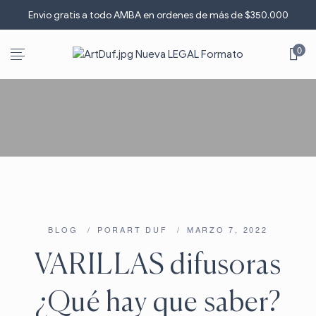
Envio gratis a todo AMBA en ordenes de más de $3
5
0.000
0
BLOG
POR
ART DUF
MARZO 7, 2022
VARILLAS difusoras
¿Qué hay que saber?